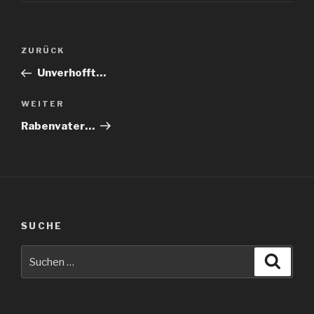
Beitragsnavigation
Vorheriger
ZURÜCK
Beitrag
Unverhofft…
Nächster
WEITER
Beitrag
Rabenvater…
SUCHE
Suche
Suche
nach: