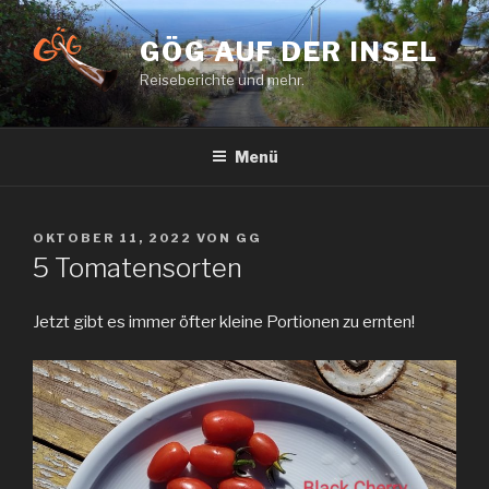
Zum
Inhalt
GÖG AUF DER INSEL
springen
Reiseberichte und mehr.
Menü
VERÖFFENTLICHT
OKTOBER 11, 2022
VON
GG
AM
5 Tomatensorten
Jetzt gibt es immer öfter kleine Portionen zu ernten!