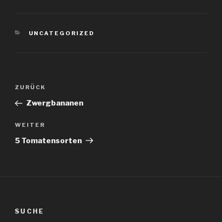
KATEGORIEN
UNCATEGORIZED
Beitragsnavigation
Vorheriger
ZURÜCK
Beitrag
Zwergbananen
Nächster
WEITER
Beitrag
5 Tomatensorten
SUCHE