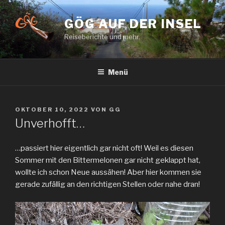
Zum
Inhalt
GÖG AUF DER INSEL
springen
Reiseberichte und mehr.
Menü
VERÖFFENTLICHT
OKTOBER 10, 2022
VON
GG
AM
Unverhofft…
…passiert hier eigentlich gar nicht oft! Weil es diesen
Sommer mit den Bittermelonen gar nicht geklappt hat,
wollte ich schon Neue aussähen! Aber hier kommen sie
gerade zufällig an den richtigen Stellen oder nahe dran!