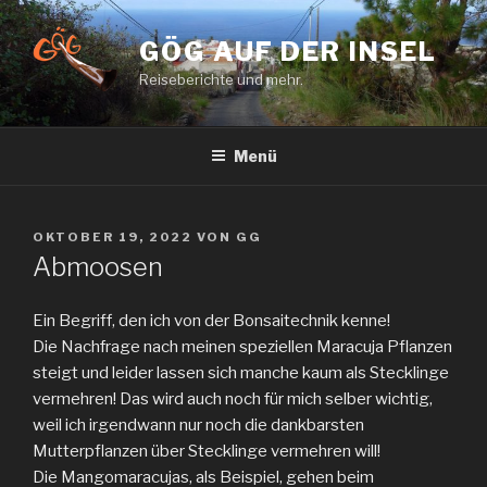
Zum
Inhalt
GÖG AUF DER INSEL
springen
Reiseberichte und mehr.
Menü
VERÖFFENTLICHT
OKTOBER 19, 2022
VON
GG
AM
Abmoosen
Ein Begriff, den ich von der Bonsaitechnik kenne!
Die Nachfrage nach meinen speziellen Maracuja Pflanzen
steigt und leider lassen sich manche kaum als Stecklinge
vermehren! Das wird auch noch für mich selber wichtig,
weil ich irgendwann nur noch die dankbarsten
Mutterpflanzen über Stecklinge vermehren will!
Die Mangomaracujas, als Beispiel, gehen beim