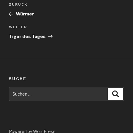
Beitragsnavigation
Vorheriger
ZURÜCK
Beitrag
Würmer
Nächster
WEITER
Beitrag
Tiger des Tages
SUCHE
Suche
Suche
nach:
Powered by WordPress