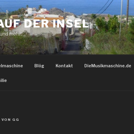
AUF DER INSEL
 und mehr.
elmaschine
Blög
Kontakt
DieMusikmaschine.de
ilie
2
VON
GG