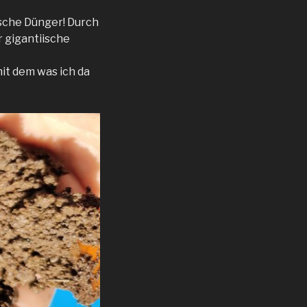
sche Dünger! Durch
 gigantiische
it dem was ich da