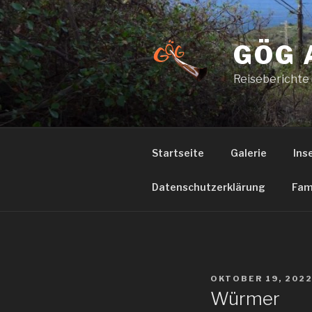
Zum
Inhalt
springen
GÖG 
Reiseberichte
Startseite
Galerie
Ins
Datenschutzerklärung
Fam
VERÖFFENTLICHT
OKTOBER 19, 202
AM
Würmer