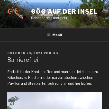
Zum
Inhalt
GÖG AUF DER INSEL
springen
Reiseberichte und mehr.
Menü
VERÖFFENTLICHT
OKTOBER 23, 2021
VON
GG
AM
Barrierefrei
Endlich ist der Knoten offen und man kann jetzt ohne zu
Kriechen, zu Klettern, oder gar zu rutschen zwischen
Pavillon und Steingarten aufrecht hin und her laufen.