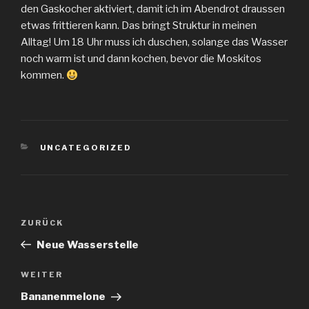
den Gaskocher aktiviert, damit ich im Abendrot draussen
etwas frittieren kann. Das bringt Struktur in meinen
Alltag! Um 18 Uhr muss ich duschen, solange das Wasser
noch warm ist und dann kochen, bevor die Moskitos
kommen.
KATEGORIEN
UNCATEGORIZED
Beitragsnavigation
Vorheriger
ZURÜCK
Beitrag
Neue Wasserstelle
Nächster
WEITER
Beitrag
Bananenmelone