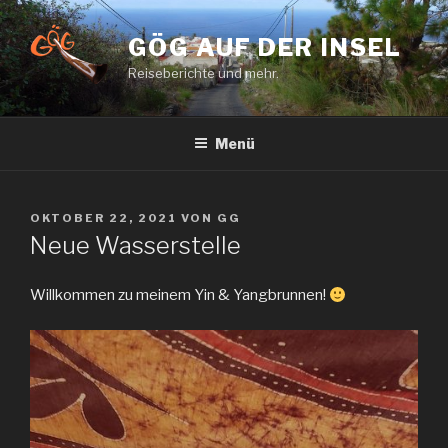
Zum
Inhalt
GÖG AUF DER INSEL
springen
Reiseberichte und mehr.
Menü
VERÖFFENTLICHT
OKTOBER 22, 2021
VON
GG
AM
Neue Wasserstelle
Willkommen zu meinem Yin & Yangbrunnen!