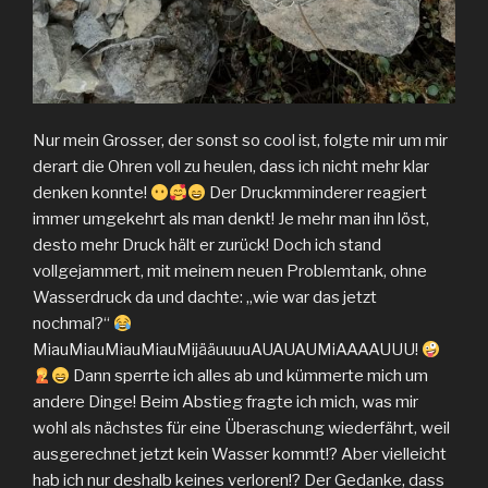
Nur mein Grosser, der sonst so cool ist, folgte mir um mir
derart die Ohren voll zu heulen, dass ich nicht mehr klar
denken konnte!
Der Druckmminderer reagiert
immer umgekehrt als man denkt! Je mehr man ihn löst,
desto mehr Druck hält er zurück! Doch ich stand
vollgejammert, mit meinem neuen Problemtank, ohne
Wasserdruck da und dachte: „wie war das jetzt
nochmal?“
MiauMiauMiauMiauMijääuuuuAUAUAUMiAAAAUUU!
Dann sperrte ich alles ab und kümmerte mich um
andere Dinge! Beim Abstieg fragte ich mich, was mir
wohl als nächstes für eine Überaschung wiederfährt, weil
ausgerechnet jetzt kein Wasser kommt!? Aber vielleicht
hab ich nur deshalb keines verloren!? Der Gedanke, dass