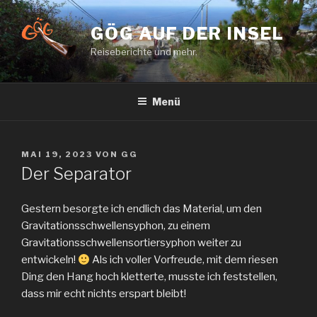
Zum
Inhalt
GÖG AUF DER INSEL
springen
Reiseberichte und mehr.
Menü
VERÖFFENTLICHT
MAI 19, 2023
VON
GG
AM
Der Separator
Gestern besorgte ich endlich das Material, um den
Gravitationsschwellensyphon, zu einem
Gravitationsschwellensortiersyphon weiter zu
entwickeln!
Als ich voller Vorfreude, mit dem riesen
Ding den Hang hoch kletterte, musste ich feststellen,
dass mir echt nichts erspart bleibt!