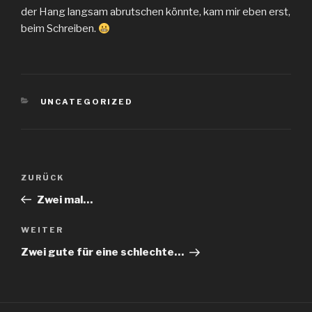
der Hang langsam abrutschen könnte, kam mir eben erst,
beim Schreiben.
KATEGORIEN
UNCATEGORIZED
Beitragsnavigation
Vorheriger
ZURÜCK
Beitrag
Zwei mal…
Nächster
WEITER
Beitrag
Zwei gute für eine schlechte…