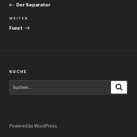
Beitrag
Der Separator
Nächster
WEITER
Beitrag
Funzt
SUCHE
Suche
Suche
nach:
Powered by WordPress