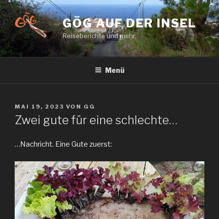
Zum
Inhalt
GÖG AUF DER INSEL
springen
Reiseberichte und mehr.
Menü
VERÖFFENTLICHT
MAI 19, 2023
VON
GG
AM
Zwei gute für eine schlechte…
…Nachricht. Eine Gute zuerst: