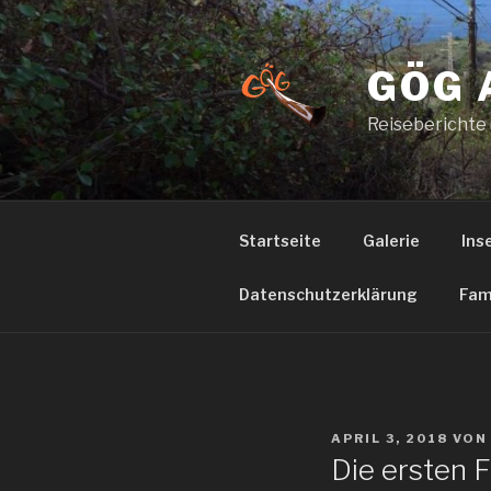
Zum
Inhalt
springen
GÖG 
Reiseberichte
Startseite
Galerie
Ins
Datenschutzerklärung
Fam
VERÖFFENTLICHT
APRIL 3, 2018
VO
AM
Die ersten 