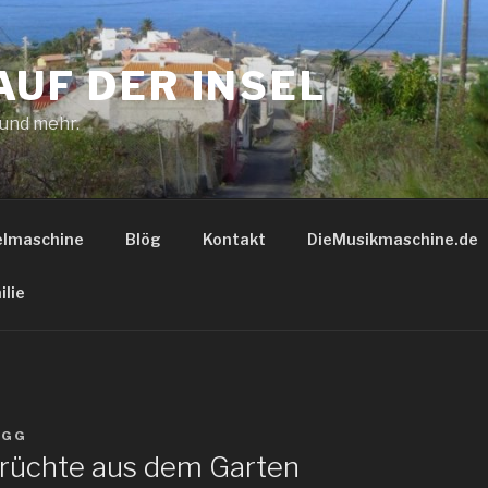
AUF DER INSEL
 und mehr.
elmaschine
Blög
Kontakt
DieMusikmaschine.de
ilie
N
GG
Früchte aus dem Garten