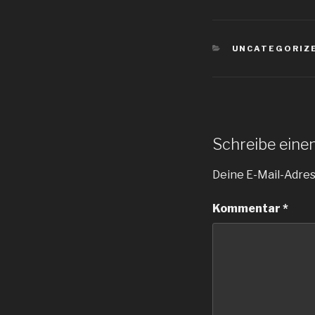
KATEGORIEN
UNCATEGORIZ
Schreibe ein
Deine E-Mail-Adress
Kommentar
*