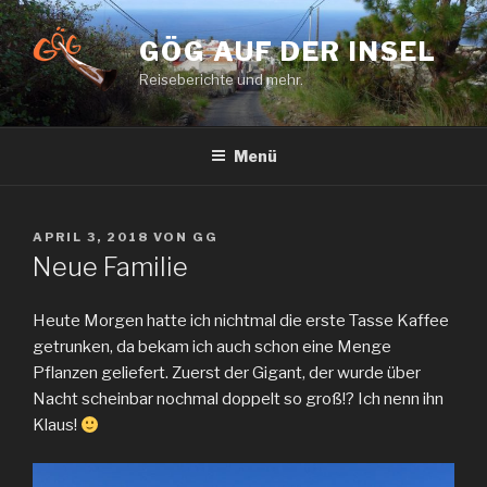
Zum
Inhalt
GÖG AUF DER INSEL
springen
Reiseberichte und mehr.
Menü
VERÖFFENTLICHT
APRIL 3, 2018
VON
GG
AM
Neue Familie
Heute Morgen hatte ich nichtmal die erste Tasse Kaffee
getrunken, da bekam ich auch schon eine Menge
Pflanzen geliefert. Zuerst der Gigant, der wurde über
Nacht scheinbar nochmal doppelt so groß!? Ich nenn ihn
Klaus!