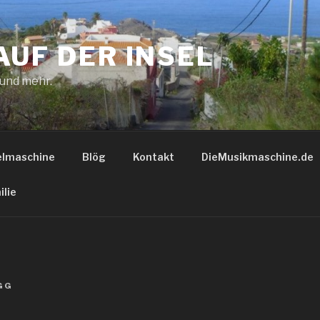
AUF DER INSEL
 und mehr.
elmaschine
Blög
Kontakt
DieMusikmaschine.de
ilie
GG