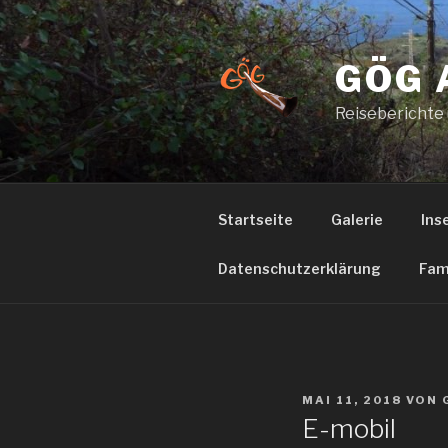
Zum
Inhalt
springen
GÖG 
Reiseberichte
Startseite
Galerie
Ins
Datenschutzerklärung
Fam
VERÖFFENTLICHT
MAI 11, 2018
VON
AM
E-mobil