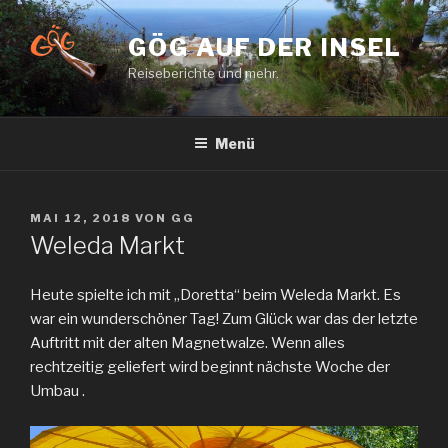
Zum
Inhalt
GÖG AUF DER INSEL
springen
Reiseberichte und mehr.
Menü
VERÖFFENTLICHT
MAI 12, 2018
VON
GG
AM
Weleda Markt
Heute spielte ich mit „Doretta“ beim Weleda Markt. Es
war ein wunderschöner Tag! Zum Glück war das der letzte
Auftritt mit der alten Magnetwalze. Wenn alles
rechtzeitig geliefert wird beginnt nächste Woche der
Umbau .