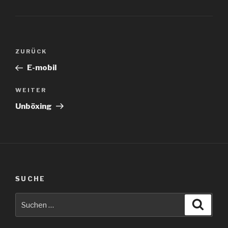
Beitragsnavigation
Vorheriger
ZURÜCK
Beitrag
E-mobil
Nächster
WEITER
Beitrag
Unböxing
SUCHE
Suche
Suche
nach: