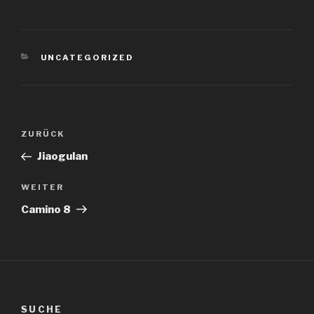
KATEGORIEN
UNCATEGORIZED
Beitragsnavigation
Vorheriger
ZURÜCK
Beitrag
Jiaogulan
Nächster
WEITER
Beitrag
Camino 8
SUCHE