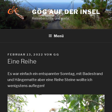
Zum
Inhalt
GÖG AUF DER INSEL
springen
Reiseberichte und mehr.
Menü
VERÖFFENTLICHT
FEBRUAR 13, 2022
VON
GG
AM
Eine Reihe
Es war einfach ein entspannter Sonntag, mit Badestrand
und Hängematte aber eine Reihe Steine wollte ich
wenigstens auflegen!