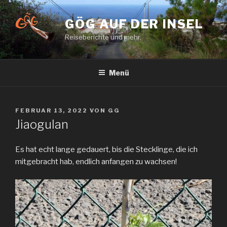
Zum
Inhalt
GÖG AUF DER INSEL
springen
Reiseberichte und mehr.
Menü
VERÖFFENTLICHT
FEBRUAR 13, 2022
VON
GG
AM
Jiaogulan
Es hat echt lange gedauert, bis die Stecklinge, die ich
mitgebracht hab, endlich anfangen zu wachsen!