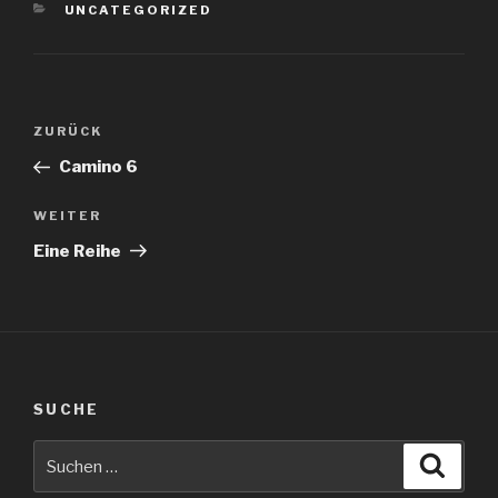
KATEGORIEN
UNCATEGORIZED
Beitragsnavigation
Vorheriger
ZURÜCK
Beitrag
Camino 6
Nächster
WEITER
Beitrag
Eine Reihe
SUCHE
Suche
Suche
nach: