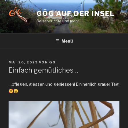
Zum
Inhalt
GÖG AUF DER INSEL
springen
Reiseberichte und mehr.
Menü
VERÖFFENTLICHT
MAI 20, 2023
VON
GG
AM
Einfach gemütliches…
…pflegen, giessen und geniessen! Ein herrlich grauer Tag!