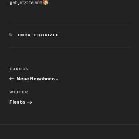
geh jetzt feiern!
KATEGORIEN
UNCATEGORIZED
Beitragsnavigation
Vorheriger
ZURÜCK
Beitrag
Neue Bewohner…
Nächster
WEITER
Beitrag
Fiesta