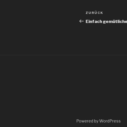
Beitragsnav
Vorheriger
ZURÜCK
Beitrag
Einfach gemütlich
Powered by WordPress