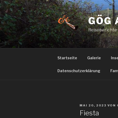
Zum
Inhalt
springen
GÖG 
Reiseberichte
Startseite
Galerie
Ins
Datenschutzerklärung
Fam
VERÖFFENTLICHT
MAI 20, 2023
VON
AM
Fiesta