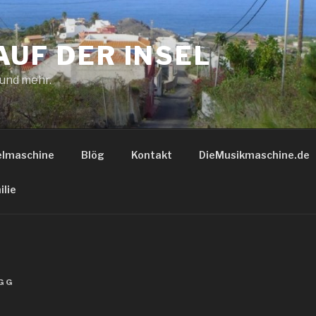
AUF DER INSEL
 und mehr.
elmaschine
Blög
Kontakt
DieMusikmaschine.de
ilie
GG