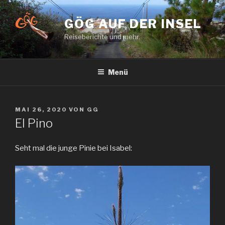
Zum
Inhalt
GÖG AUF DER INSEL
springen
Reiseberichte und mehr.
Menü
VERÖFFENTLICHT
MAI 26, 2020
VON
GG
AM
El Pino
Seht mal die junge Pinie bei Isabel: