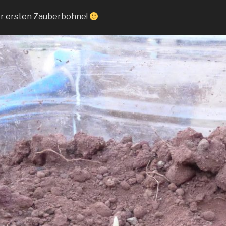
er ersten
Zauberbohne
!