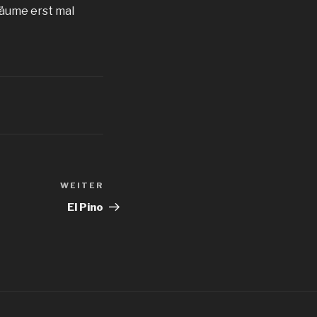
bäume erst mal
WEITER
Nächster
Beitrag
El Pino