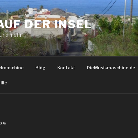
AUF DER INSEL
 und mehr.
elmaschine
Blög
Kontakt
DieMusikmaschine.de
ilie
GG