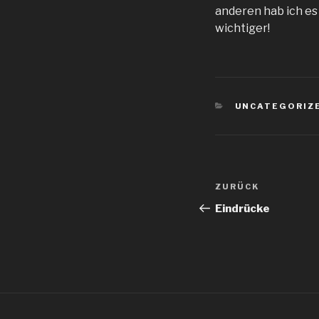
anderen hab ich es 
wichtiger!
KATEGORIEN
UNCATEGORIZ
Beitragsnav
Vorheriger
ZURÜCK
Beitrag
Eindrücke