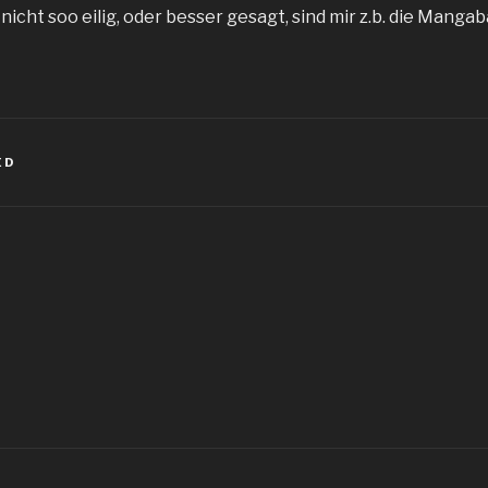
nicht soo eilig, oder besser gesagt, sind mir z.b. die Manga
ED
igation