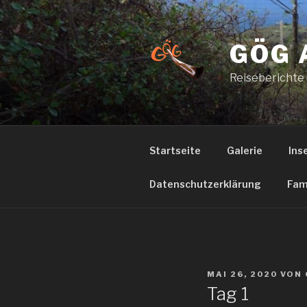
Zum
Inhalt
springen
GÖG 
Reiseberichte
Startseite
Galerie
Ins
Datenschutzerklärung
Fam
VERÖFFENTLICHT
MAI 26, 2020
VON
AM
Tag 1