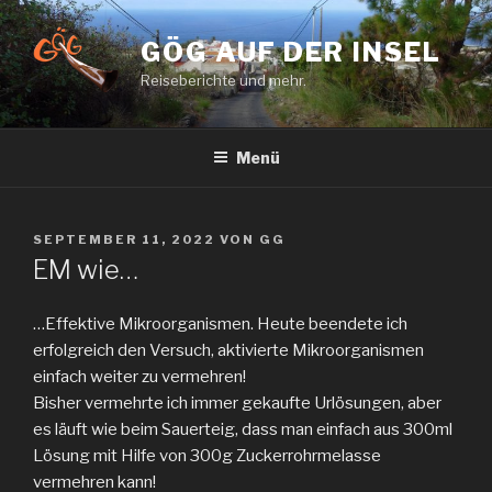
Zum
Inhalt
GÖG AUF DER INSEL
springen
Reiseberichte und mehr.
Menü
VERÖFFENTLICHT
SEPTEMBER 11, 2022
VON
GG
AM
EM wie…
…Effektive Mikroorganismen. Heute beendete ich
erfolgreich den Versuch, aktivierte Mikroorganismen
einfach weiter zu vermehren!
Bisher vermehrte ich immer gekaufte Urlösungen, aber
es läuft wie beim Sauerteig, dass man einfach aus 300ml
Lösung mit Hilfe von 300g Zuckerrohrmelasse
vermehren kann!