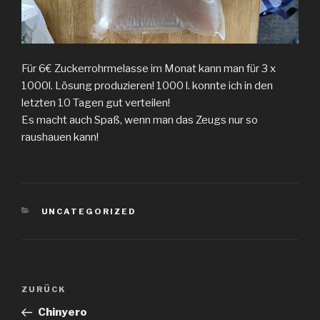
Für 6€ Zuckerrohrmelasse im Monat kann man für 3 x
1000l. Lösung produzieren! 1000 l. konnte ich in den
letzten 10 Tagen gut verteilen!
Es macht auch Spaß, wenn man das Zeugs nur so
raushauen kann!
KATEGORIEN
UNCATEGORIZED
Beitragsnavigation
Vorheriger
ZURÜCK
Beitrag
Chinyero