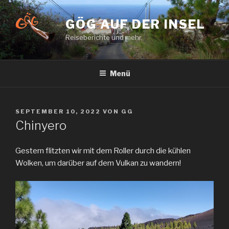
Zum
Inhalt
GÖG AUF DER INSEL
springen
Reiseberichte und mehr.
Menü
VERÖFFENTLICHT
SEPTEMBER 10, 2022
VON
GG
AM
Chinyero
Gestern flitzten wir mit dem Roller durch die kühlen
Wolken, um darüber auf dem Vulkan zu wandern!