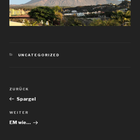
KATEGORIEN
UNCATEGORIZED
Beitragsnavigation
Vorheriger
ZURÜCK
Beitrag
Spargel
Nächster
WEITER
Beitrag
EM wie…