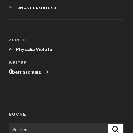
KATEGORIEN
UNCATEGORIZED
Beitragsnavigation
Vorheriger
ZURÜCK
Beitrag
Physalia Violeta
Nächster
WEITER
Beitrag
Überraschung
SUCHE
Suche
Suche