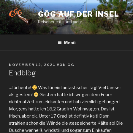
Zum
Inhalt
GÖG AUF DER INSEL
springen
Reiseberichte und mehr.
Menü
VERÖFFENTLICHT
NOVEMBER 12, 2021
VON
GG
AM
Endblög
…für heute!
Was für ein fantastischer Tag! Viel besser
als gestern!
Gestern hatte ich wegen dem Feuer
nichtmal Zeit zum einkaufen und hab ziemlich gehungert.
Morgens hatte ich 18,2 Grad im Wohnwagen. Das ist
frisch, aber ok. Unter 17 Grad ist defintiv kalt! Dann
strahlen schon die Wände die gespeicherte Kälte ab! Die
Dusche war heiß, windstill und sogar zum Einkaufen