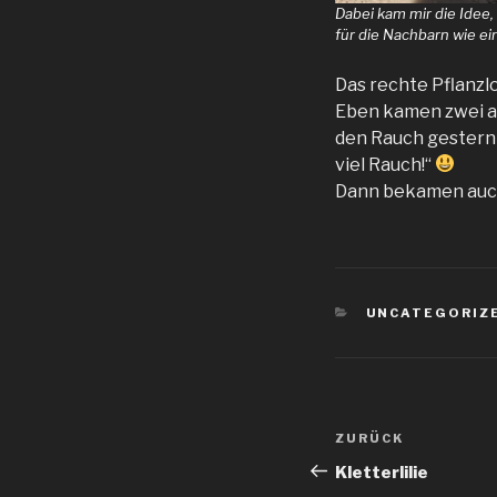
Dabei kam mir die Idee,
für die Nachbarn wie ei
Das rechte Pflanzlo
Eben kamen zwei an
den Rauch gestern 
viel Rauch!“
Dann bekamen auch 
KATEGORIEN
UNCATEGORIZ
Beitragsnav
Vorheriger
ZURÜCK
Beitrag
Kletterlilie