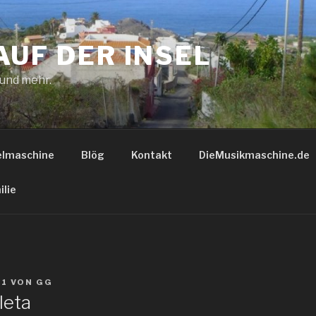
AUF DER INSEL
 und mehr.
elmaschine
Blög
Kontakt
DieMusikmaschine.de
ilie
21
VON
GG
leta