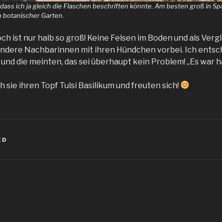
 dass ich ja gleich die Flaschen beschriften könnte. Am besten groß in Sp
n botanischer Garten.
ch ist nur halb so groß! Keine Felsen im Boden und als Vergl
dere Nachbarinnen mit ihren Hündchen vorbei. Ich entsch
und die meinten, das sei überhaupt kein Problem! „Es war h
sie ihren Topf Tulsi Basilikum und freuten sich!
ED
igation