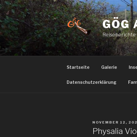
Zum
Inhalt
springen
GÖG 
Reiseberichte
Startseite
Galerie
Ins
Datenschutzerklärung
Fam
VERÖFFENTLICHT
NOVEMBER 12, 20
AM
Physalia Vio