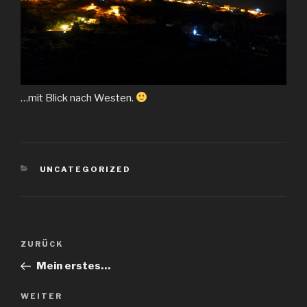
…mit Blick nach Westen.
KATEGORIEN
UNCATEGORIZED
Beitragsnavigation
Vorheriger
ZURÜCK
Beitrag
Mein erstes…
Nächster
WEITER