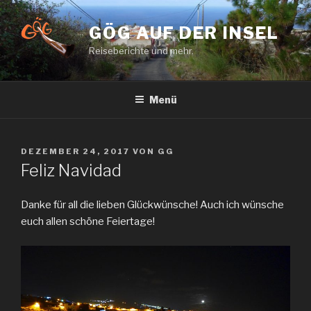
Zum
Inhalt
GÖG AUF DER INSEL
springen
Reiseberichte und mehr.
Menü
VERÖFFENTLICHT
DEZEMBER 24, 2017
VON
GG
AM
Feliz Navidad
Danke für all die lieben Glückwünsche! Auch ich wünsche
euch allen schöne Feiertage!