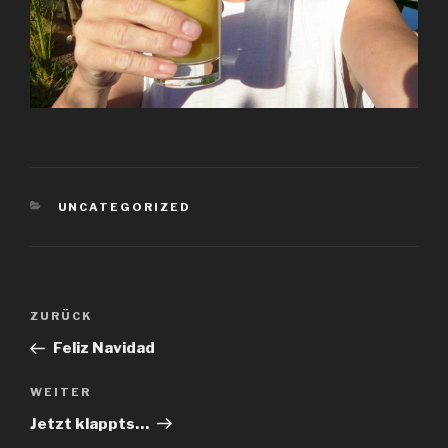
KATEGORIEN
UNCATEGORIZED
Beitragsnavigation
Vorheriger
ZURÜCK
Beitrag
Feliz Navidad
Nächster
WEITER
Beitrag
Jetzt klappts…