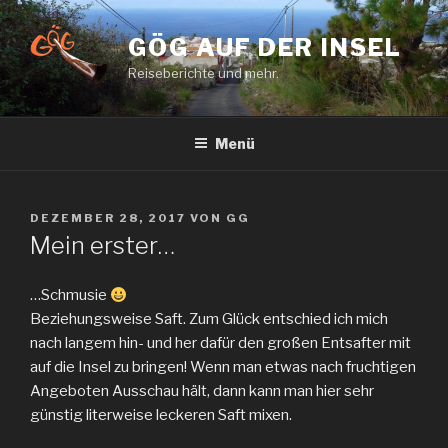
Zum
Inhalt
GÖG AUF DER INSEL
springen
Reiseberichte und mehr.
Menü
VERÖFFENTLICHT
DEZEMBER 28, 2017
VON
GG
AM
Mein erster…
…Schmusie
Beziehungsweise Saft. Zum Glück entschied ich mich
nach langem hin- und her dafür den großen Entsafter mit
auf die Insel zu bringen! Wenn man etwas nach fruchtigen
Angeboten Ausschau hält, dann kann man hier sehr
günstig literweise leckeren Saft mixen.