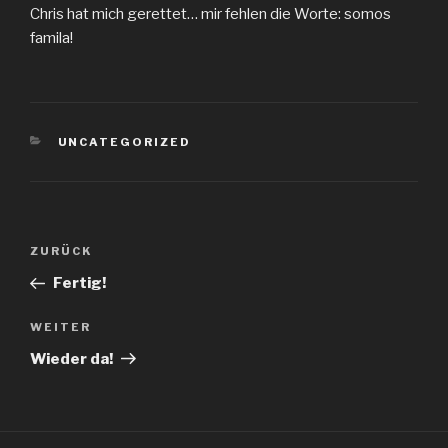
Chris hat mich gerettet… mir fehlen die Worte: somos
famila!
KATEGORIEN
UNCATEGORIZED
Beitragsnavigation
Vorheriger
ZURÜCK
Beitrag
Fertig!
Nächster
WEITER
Beitrag
Wieder da!