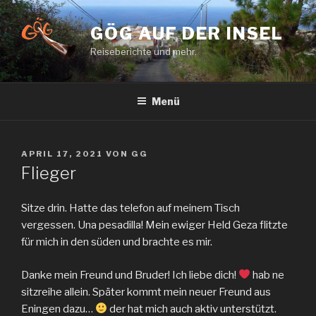
Zum
Inhalt
GÖG AUF DER INSEL
springen
Reiseberichte und mehr.
Menü
VERÖFFENTLICHT
APRIL 17, 2021
VON
GG
AM
Flieger
Sitze drin. Hatte das telefon auf meinem Tisch
vergessen. Una pesadilla! Mein ewiger Held Geza flitzte
für mich in den süden und brachte es mir.
Danke mein Freund und Bruder! Ich liebe dich!
hab ne
sitzreihe allein. Später kommt mein neuer Freund aus
Eningen dazu…
der hat mich auch aktiv unterstützt.