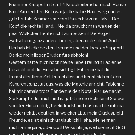
krummer Krüppel mit ca. 14 Knochenbrüchen nach Hause
kam! Am rechten Bein war ja die halbe Haut weg und es
gab brutale Schmerzen, vom Bauch bis zum Hals… Der
Kopf, die rechte Hand… Ne, da braucht man wegen der
paar Wölkchen heute nicht zu meckern! Die Vögel
zwitschern ganz andere Lieder, aber auch schön! Auch
hier hab ich die besten Freunde und den besten Support!
Danke mein lieber Bruder, fürs abholen!
Gestern hatte mich noch meine liebe Freundin Fabienne
besucht und die Finca besichtigt. Fabienne hat die
Immobilienfirma Ziel-Immobilien und kennt sich auf den
Kanaren ganz gut aus, was die Materie angeht. Fabienne
hat mir damals trotz Pandemie den Notar klar gemacht.
Sie kämpfte für mich und ist jetzt meine Schülerin! Sie war
von der Finca richtig beeindruckt und das machte mir mal
wieder richtig deutlich, in welcher Liga mein Glück spielt!
Freunde, es ist einfach unglaublich! Haha, alle nennen
mich la máquina, oder Gott! Wisst ihr ja, weil sie nicht GöG
sagen können. Hier präsentierte ich gerade den