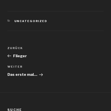
KATEGORIEN
UNCATEGORIZED
Beitragsnavigation
Vorheriger
ZURÜCK
Beitrag
Flieger
Nächster
WEITER
Beitrag
Das erste mal…
SUCHE