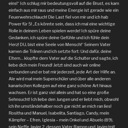
eins!“ Ich schlug mir bedeutungsvoll auf die Brust, es kam
einfach aus mir raus und meine Energie ist gerade wie ein
Feuerwehrschlauch! Die Last fiel von mir und ich hab
Power für 5! „Es könnte sein, dass ich mal eine wichtige
Rolle in deinem Leben spielen werde! Ich spüre deine
Gedanken, ich spüre deine Gefühle und ich fühle dein
Herz! DU, bist eine Seele von Mensch!“ Seinem Vater
kamen die Tränen und ich setzte fort: Und dafür, deine
Eltern… klopfte dem Vater auf die Schulter und sagte, ich
liebe dich mein Freund! Jetzt sind auch wir online
verbunden und er bat mir jederzeit, jede Art der Hilfe an.
Ale wird mal mein Superschüler und über alle anderen
kanarischen Kollegen auf eine ganz schöne Art hinaus
wachsen. Er ist ganz viel allein und hat so eine große
Sehnsucht! Ich liebe den Jungen und er liebt mich, obwohl
ich ihn umständehalber noch gar nicht an mich ran lies!
Rositha und Manuel, Isabelita, Santiago, Candy, mein
Kämpfer – Efren, Iglesia – mein Onkel und Abuelo (89),
sein Neffe Javier 2, dessen Vater Ramon und Javier/mit