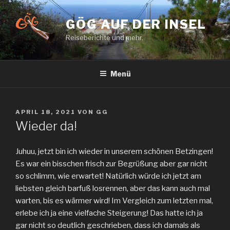
Zum
Inhalt
GÖG AUF DER INSEL
springen
Reiseberichte und mehr.
Menü
VERÖFFENTLICHT
APRIL 18, 2021
VON
GG
AM
Wieder da!
Juhuu, jetzt bin ich wieder in unserem schönen Betzingen!
Es war ein bisschen frisch zur Begrüßung aber gar nicht
so schlimm, wie erwartet! Natürlich würde ich jetzt am
liebsten gleich barfuß losrennen, aber das kann auch mal
warten, bis es wärmer wird! Im Vergleich zum letzten mal,
erlebe ich ja eine vielfache Steigerung! Das hatte ich ja
gar nicht so deutlich geschrieben, dass ich damals als