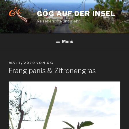
Zum
Inhalt
GÖG AUF DER INSEL
springen
Reiseberichte und mehr.
Menü
VERÖFFENTLICHT
MAI 7, 2020
VON
GG
AM
Frangipanis & Zitronengras