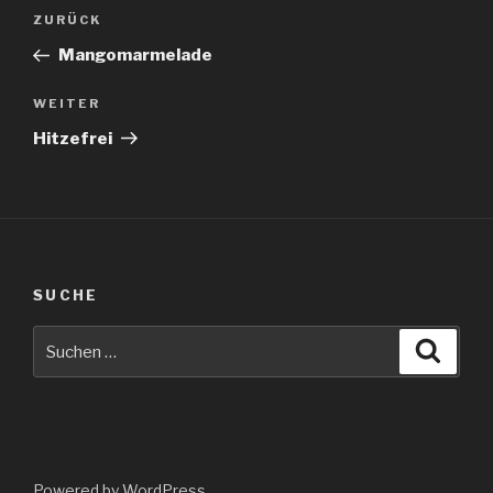
Beitragsnavigation
Vorheriger
ZURÜCK
Beitrag
Mangomarmelade
Nächster
WEITER
Beitrag
Hitzefrei
SUCHE
Suche
Suche
nach:
Powered by WordPress