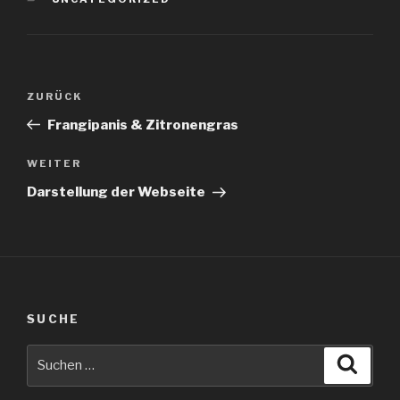
Beitragsnavigation
Vorheriger
ZURÜCK
Beitrag
Frangipanis & Zitronengras
Nächster
WEITER
Beitrag
Darstellung der Webseite
SUCHE
Suche
Suche
nach: