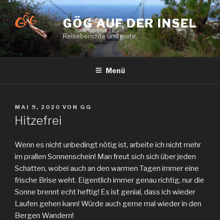
Zum
Inhalt
GÖG AUF DER INSEL
springen
Reiseberichte und mehr.
Menü
VERÖFFENTLICHT
MAI 9, 2020
VON
GG
AM
Hitzefrei
Wenn es nicht unbedingt nötig ist, arbeite ich nicht mehr
im prallen Sonnenschein! Man freut sich sich über jeden
Schatten, wobei auch an den warmen Tagen immer eine
frische Brise weht. Eigentlich immer genau richtig, nur die
Sonne brennt echt heftig! Es ist genial, dass ich wieder
Laufen gehen kann! Würde auch gerne mal wieder in den
Bergen Wandern!