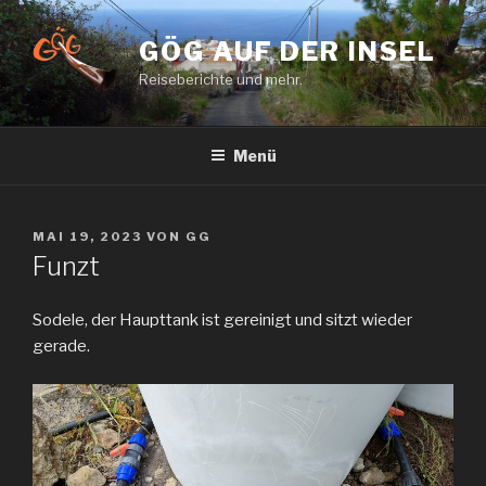
Zum
Inhalt
GÖG AUF DER INSEL
springen
Reiseberichte und mehr.
Menü
VERÖFFENTLICHT
MAI 19, 2023
VON
GG
AM
Funzt
Sodele, der Haupttank ist gereinigt und sitzt wieder
gerade.