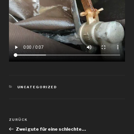
KATEGORIEN
UNCATEGORIZED
Beitragsnavigation
Vorheriger
ZURÜCK
Beitrag
Zwei gute für eine schlechte…