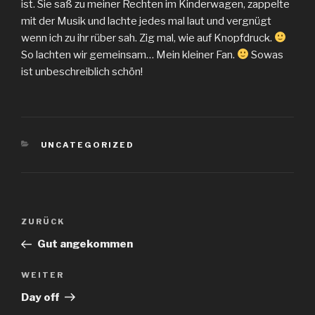
ist. Sie saß zu meiner Rechten im Kinderwagen, zappelte
mit der Musik und lachte jedes mal laut und vergnügt
wenn ich zu ihr rüber sah. Zig mal, wie auf Knopfdruck.
So lachten wir gemeinsam… Mein kleiner Fan.
Sowas
ist unbeschreiblich schön!
KATEGORIEN
UNCATEGORIZED
Beitragsnavigation
Vorheriger
ZURÜCK
Beitrag
Gut angekommen
Nächster
WEITER
Beitrag
Day off