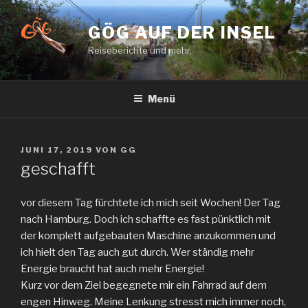
Zum
Inhalt
GÖG AUF DER INSEL
springen
Reiseberichte und mehr.
Menü
VERÖFFENTLICHT
JUNI 17, 2019
VON
GG
AM
geschafft
vor diesem Tag fürchtete ich mich seit Wochen! Der Tag
nach Hamburg. Doch ich schaffte es fast pünktlich mit
der komplett aufgebauten Maschine anzukommen und
ich hielt den Tag auch gut durch. Wer ständig mehr
Energie braucht hat auch mehr Energie!
Kurz vor dem Ziel begegnete mir ein Fahrrad auf dem
engen Hinweg. Meine Lenkung stresst mich immer noch,