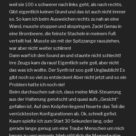
weil sie 100 x schwerer nach links geht, als nach rechts.
Gibt eigentlich keinen Grund und das ist auch nicht immer
so. So kam ich beim Ausweichen rechts zu nah an eine
Wand, musste stoppen und abspringen. Zack! Genau in
eine Brombeere, die feinste Stacheln in meinem Fuß
verteilt hat. Musste sie mit der Spitzzange rausziehen,
war aber nicht weiter schlimm!
Dann warf ich den Sound an und staunte nicht schlecht!
Irre Zeugs kam da raus! Eigentlich sehr geil, aber nicht
das was ich wollte. Der Synth ist soo geil! Unglaublich! Es
gibt noch so viel zu entdecken! Aber nicht jetzt und so ein
Problem hatte ich noch nie!
Beim durchsuchen sah ich, dass meine Midi-Steuerung
aus der Halterung gerutscht und quasi aufs „Gesicht“
gefallen ist. Auf den Knöpfen liegend feuerte das Teil die
verrücktesten Konfigurationen ab. Ok, schnell gefixt.
Kaum spielte ich zum Start 30 Sekunden lang, oder
gerade lange genug um eine Traube Menschen um mich
herum zu versammeln, blieb plötzlich die Magnetwalze