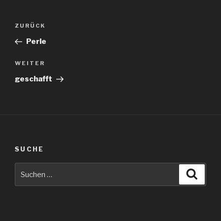
Beitragsnavigation
Vorheriger
ZURÜCK
Beitrag
Perle
Nächster
WEITER
Beitrag
geschafft
SUCHE
Suche
Suche
nach: