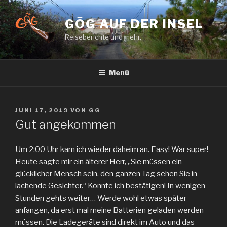
Zum
Inhalt
GÖG AUF DER INSEL
springen
Reiseberichte und mehr.
Menü
VERÖFFENTLICHT
JUNI 17, 2019
VON
GG
AM
Gut angekommen
Um 2:00 Uhr kam ich wieder daheim an. Easy! War super!
Heute sagte mir ein älterer Herr, „Sie müssen ein
glücklicher Mensch sein, den ganzen Tag sehen Sie in
lachende Gesichter.“ Konnte ich bestätigen! In wenigen
Stunden gehts weiter… Werde wohl etwas später
anfangen, da erst mal meine Batterien geladen werden
müssen. Die Ladegeräte sind direkt im Auto und das