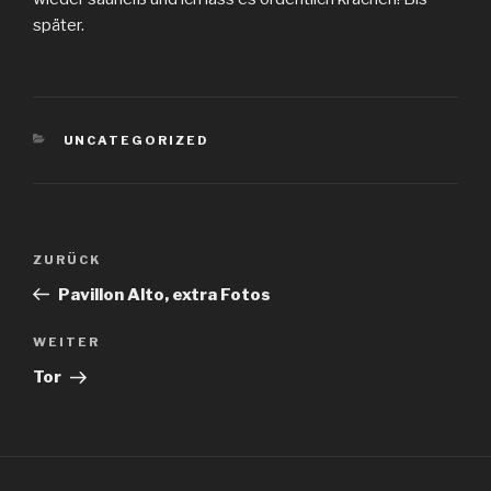
später.
KATEGORIEN
UNCATEGORIZED
Beitragsnavigation
Vorheriger
ZURÜCK
Beitrag
Pavillon Alto, extra Fotos
Nächster
WEITER
Beitrag
Tor