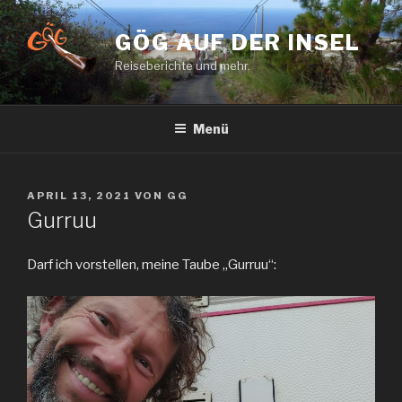
Zum
Inhalt
GÖG AUF DER INSEL
springen
Reiseberichte und mehr.
Menü
VERÖFFENTLICHT
APRIL 13, 2021
VON
GG
AM
Gurruu
Darf ich vorstellen, meine Taube „Gurruu“: