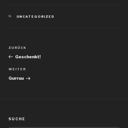
KATEGORIEN
UNCATEGORIZED
Beitragsnavigation
Vorheriger
ZURÜCK
Beitrag
Geschenkt!
Nächster
WEITER
Beitrag
Gurruu
SUCHE