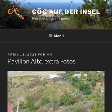
Zum
Inhalt
GÖG AUF DER INSEL
springen
Reiseberichte und mehr.
Menü
VERÖFFENTLICHT
APRIL 12, 2021
VON
GG
AM
Pavillon Alto, extra Fotos