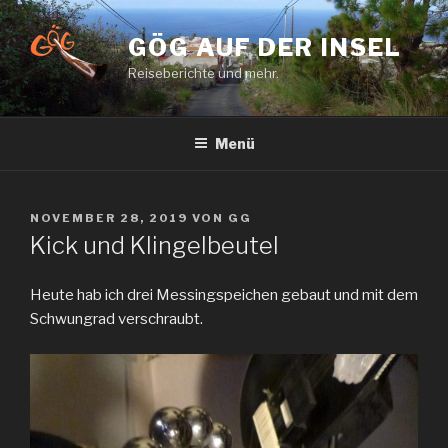
Zum
Inhalt
GÖG AUF DER INSEL
springen
Reiseberichte und mehr.
Menü
VERÖFFENTLICHT
NOVEMBER 28, 2019
VON
GG
AM
Kick und Klingelbeutel
Heute hab ich drei Messingspeichen gebaut und mit dem
Schwungrad verschraubt.