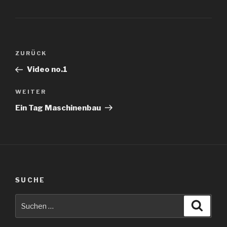
Beitragsnavigation
Vorheriger
ZURÜCK
Beitrag
Video no.1
Nächster
WEITER
Beitrag
Ein Tag Maschinenbau
SUCHE
Suche
Suche
nach: