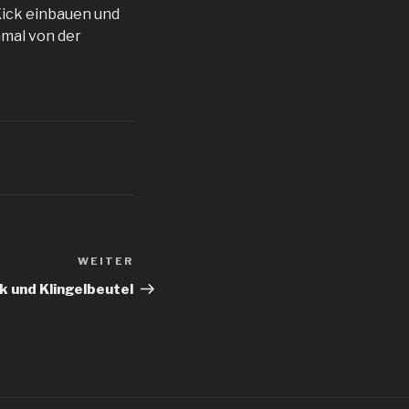
Kick einbauen und
hmal von der
WEITER
Nächster
Beitrag
k und Klingelbeutel