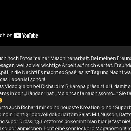
uch noch Fotos meiner Maschinenarbeit. Bei meinen Freund
sagen, weil so viel wichtige Arbeit auf mich wartet. Freunde
pät in die Nacht! Es macht so Spaß, es ist Tag und Nacht w
 das Leben ist schön!
as Video gleich bei Richard im Rikarepa präsentiert, damit 
ares in den „Händen“ hat. „Me encanta muchissomo…“ Sie fa
erte auch Richard mir seine neueste Kreation, einen Super
nem richtig liebevoll dekoriertem Salat. Mit Nüssen, Datte
d super Dressing. Letzteres bekommt man hier ja fast nie!
ll selber anmischen. Echt eine sehr leckere Megaportion! J