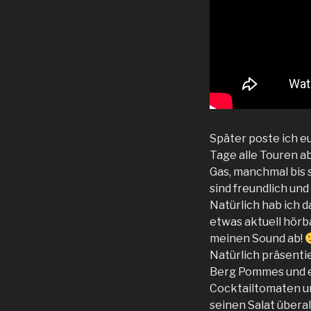
Später poste ich e
Tage alle Touren ab
Gas, manchmal bis s
sind freundlich und
Natürlich hab ich d
etwas aktuell hörb
meinen Sound ab!
Natürlich präsenti
Berg Pommes und ei
Cocktailtomaten un
seinen Salat übera