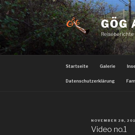
Zum
Inhalt
springen
GÖG 
Reiseberichte
Startseite
Galerie
Ins
Datenschutzerklärung
Fam
VERÖFFENTLICHT
NOVEMBER 28, 20
AM
Video no.1