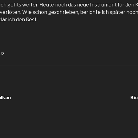
ich gehts weiter. Heute noch das neue Instrument für den 
 verlöten. Wie schon geschrieben, berichte ich später noc
är ich den Rest.
ED
igation
ulkan
Kic