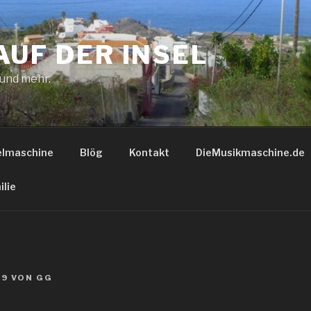
AUF DER INSEL
 und mehr.
elmaschine
Blög
Kontakt
DieMusikmaschine.de
ilie
19
VON
GG