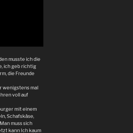
en musste ich die
, ich geb richtig
arm, die Freunde
er wenigstens mal
hren voll auf
burger mit einem
ln, Schafskäse,
 Man muss sich
etzt kann Ich kaum