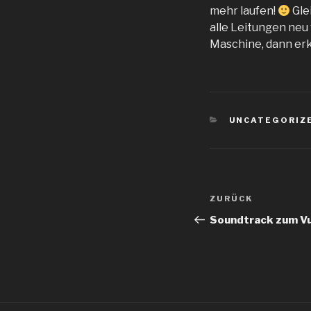
mehr laufen!
Gle
alle Leitungen neu
Maschine, dann erkl
KATEGORIEN
UNCATEGORIZ
Beitragsnav
Vorheriger
ZURÜCK
Beitrag
Soundtrack zum V