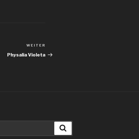
WEITER
Nächster
Beitrag
Physalia Violeta
Suchen