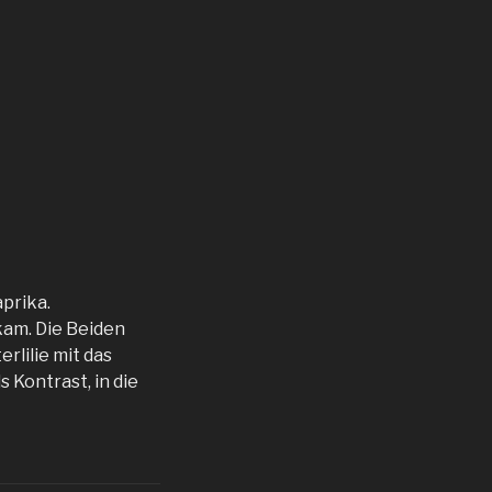
prika.
 kam. Die Beiden
rlilie mit das
 Kontrast, in die