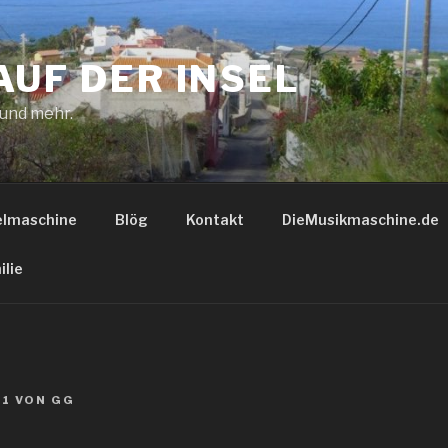
AUF DER INSEL
 und mehr.
elmaschine
Blög
Kontakt
DieMusikmaschine.de
ilie
21
VON
GG