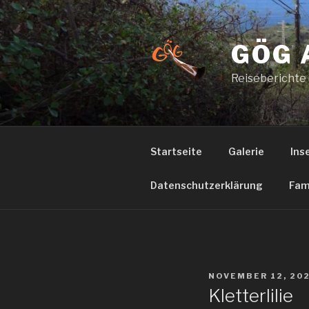
Zum
Inhalt
springen
GÖG 
Reiseberichte
Startseite
Galerie
Ins
Datenschutzerklärung
Fam
VERÖFFENTLICHT
NOVEMBER 12, 20
AM
Kletterlilie