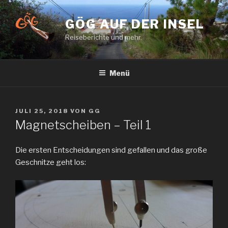
Zum
Inhalt
GÖG AUF DER INSEL
springen
Reiseberichte und mehr.
Menü
VERÖFFENTLICHT
JULI 25, 2018
VON
GG
AM
Magnetscheiben – Teil 1
Die ersten Entscheidungen sind gefallen und das große
Geschnitze geht los: