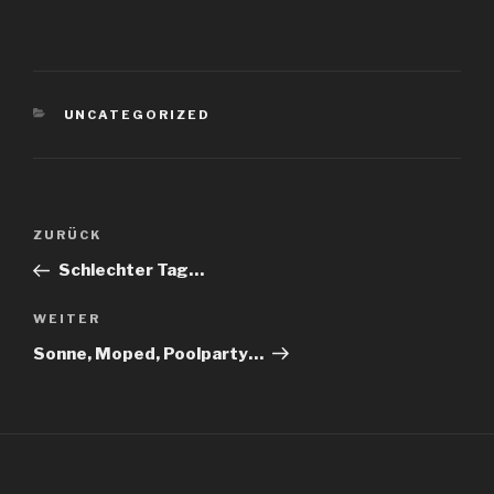
KATEGORIEN
UNCATEGORIZED
Beitragsnavigation
Vorheriger
ZURÜCK
Beitrag
Schlechter Tag…
Nächster
WEITER
Beitrag
Sonne, Moped, Poolparty…