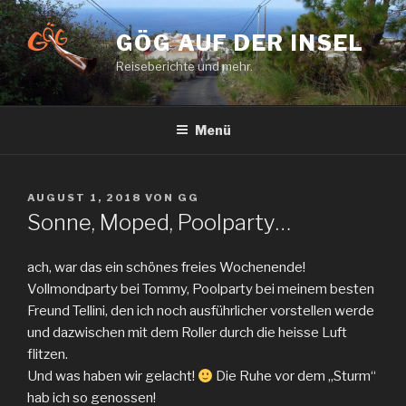
Zum
Inhalt
GÖG AUF DER INSEL
springen
Reiseberichte und mehr.
Menü
VERÖFFENTLICHT
AUGUST 1, 2018
VON
GG
AM
Sonne, Moped, Poolparty…
ach, war das ein schönes freies Wochenende!
Vollmondparty bei Tommy, Poolparty bei meinem besten
Freund Tellini, den ich noch ausführlicher vorstellen werde
und dazwischen mit dem Roller durch die heisse Luft
flitzen.
Und was haben wir gelacht!
Die Ruhe vor dem „Sturm“
hab ich so genossen!