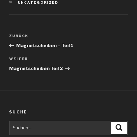
KATEGORIEN
UNCATEGORIZED
Beitragsnavigation
Vorheriger
ZURÜCK
Beitrag
Magnetscheiben – Teil 1
Nächster
WEITER
Beitrag
Magnetscheiben Teil 2
SUCHE
Suche
Suche
nach: