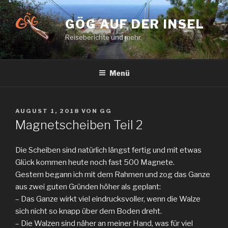
Zum
Inhalt
GÖG AUF DER INSEL
springen
Reiseberichte und mehr.
Menü
VERÖFFENTLICHT
AUGUST 1, 2018
VON
GG
AM
Magnetscheiben Teil 2
Die Scheiben sind natürlich längst fertig und mit etwas
Glück kommen heute noch fast 500 Magnete.
Gestern begann ich mit dem Rahmen und zog das Ganze
aus zwei guten Gründen höher als geplant:
– Das Ganze wirkt viel eindrucksvoller, wenn die Walze
sich nicht so knapp über dem Boden dreht.
– Die Walzen sind näher an meiner Hand, was für viel