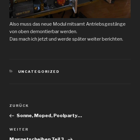
Also muss das neue Modul mitsamt Antriebsgestänge
von oben demontierbar werden.
Das mach ich jetzt und werde später weiter berichten.
KATEGORIEN
UNCATEGORIZED
Beitragsnavigation
Vorheriger
ZURÜCK
Beitrag
Sonne, Moped, Poolparty…
Nächster
WEITER
Beitrag
Magnetscheiben Teil 3.