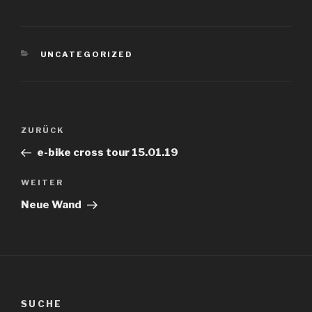
KATEGORIEN
UNCATEGORIZED
Beitragsnavigation
Vorheriger
ZURÜCK
Beitrag
e-bike cross tour 15.01.19
Nächster
WEITER
Beitrag
Neue Wand
SUCHE