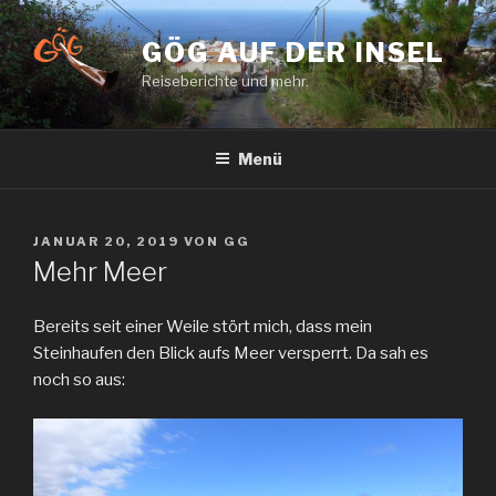
Zum
Inhalt
GÖG AUF DER INSEL
springen
Reiseberichte und mehr.
Menü
VERÖFFENTLICHT
JANUAR 20, 2019
VON
GG
AM
Mehr Meer
Bereits seit einer Weile stört mich, dass mein
Steinhaufen den Blick aufs Meer versperrt. Da sah es
noch so aus: