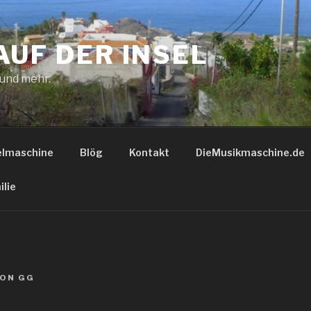
AUF DER INSEL
 und mehr.
elmaschine
Blög
Kontakt
DieMusikmaschine.de
ilie
ON
GG