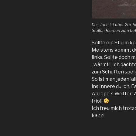
Das Tuch ist über 2m. h
Stellen Riemen zum bef
Sollte ein Sturm k
Meistens kommt de
links. Sollte doch
„wärmt“. Ich dachte
zum Schatten spen
So ist man jedenfal
ins Innere durch. E
Apropo`s Wetter: Z
frio!“
Ich freu mich trotz
kann!