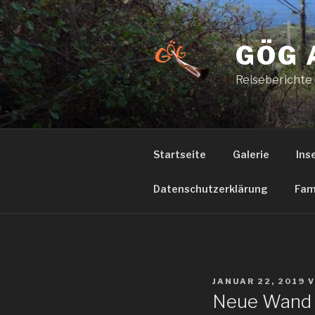
Zum
Inhalt
springen
GÖG 
Reiseberichte
Startseite
Galerie
Ins
Datenschutzerklärung
Fam
VERÖFFENTLICHT
JANUAR 22, 2019
V
AM
Neue Wand