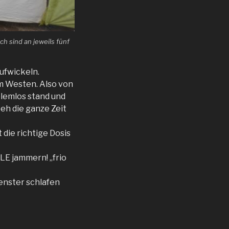
h sind an jeweils fünf
ufwickeln.
m Westen. Also von
blemlos stand und
 eh die ganze Zeit
 die richtige Dosis
LE jammern! „frio
Fenster schlafen