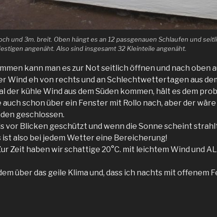
och und 3m. breit. Oben hängt es an 12 passgenauen Schlaufen und seitlic
estigen angenäht. Also sind insgesamt 32 Kleinteile angenäht.
ommen kann man es zur Not seitlich öffnen und nach oben a
r Wind eh von rechts und an Schlechtwettertagen aus de
 mal der kühle Wind aus dem Süden kommen, hält es dem pro
 auch schon über ein Fenster mit Rollo nach, aber der wäre
den geschlossen.
ls vor Blicken geschützt und wenn die Sonne scheint strahlt
s ist also bei jedem Wetter eine Bereicherung!
ur Zeit haben wir schattige 20°C. mit leichtem Wind und AL
dem über das geile Klima und, dass ich nachts mit offenem 