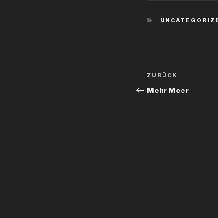
KATEGORIEN
UNCATEGORIZ
Beitragsnav
Vorheriger
ZURÜCK
Beitrag
Mehr Meer