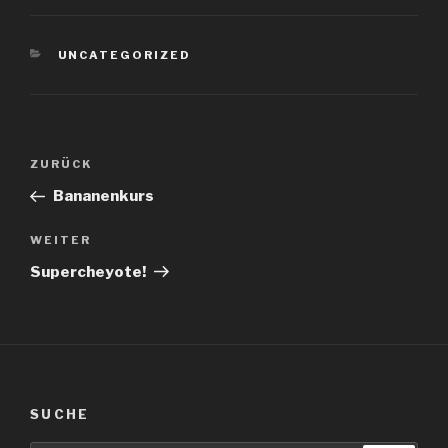
KATEGORIEN
UNCATEGORIZED
Beitragsnavigation
Vorheriger
ZURÜCK
Beitrag
Bananenkurs
Nächster
WEITER
Beitrag
Supercheyote!
SUCHE