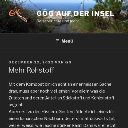
Zum
Inhalt
GÖG AUF DER INSEL
springen
Reiseberichte und mehr.
Menü
VERÖFFENTLICHT
DEZEMBER 22, 2022
VON
GG
AM
Mehr Rohstoff
Mit dem Kompost bin ich echt an einer heissen Sache
dran, muss aber noch viel lernen! Vor allem was die
Zutaten und deren Anteil an Stickstoff und Kohlenstoff
angeht!
Aber erst zu den Fässern: Gestern öffnete ich eines für
einen kanarischen Nachbarn, der erst mal rückwärts lief,
weil er weiss, wie Jauche stinken kann! Dann war er echt