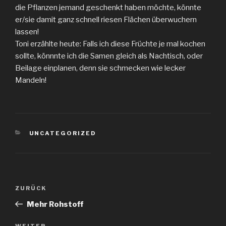
die Pflanzen jemand geschenkt haben möchte, könnte
er/sie damit ganz schnell riesen Flächen überwuchern
lassen!
Toni erzählte heute: Falls ich diese Früchte je mal kochen
sollte, könnnte ich die Samen gleich als Nachtisch, oder
Beilage einplanen, denn sie schmecken wie lecker
Mandeln!
KATEGORIEN
UNCATEGORIZED
Beitragsnavigation
Vorheriger
ZURÜCK
Beitrag
Mehr Rohstoff