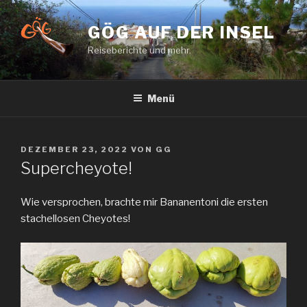
Zum
Inhalt
GÖG AUF DER INSEL
springen
Reiseberichte und mehr.
Menü
VERÖFFENTLICHT
DEZEMBER 23, 2022
VON
GG
AM
Supercheyote!
Wie versprochen, brachte mir Bananentoni die ersten
stachellosen Cheyotes!