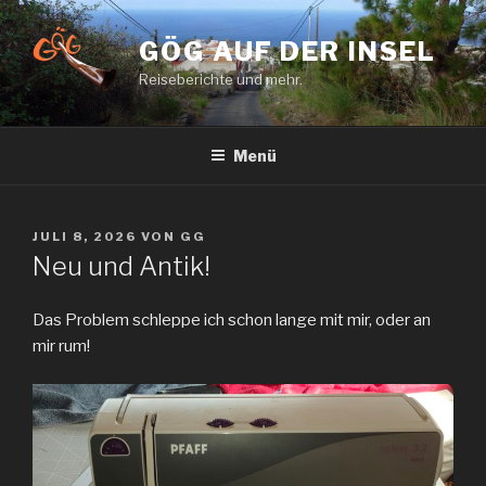
Zum
Inhalt
GÖG AUF DER INSEL
springen
Reiseberichte und mehr.
Menü
VERÖFFENTLICHT
JULI 8, 2026
VON
GG
AM
Neu und Antik!
Das Problem schleppe ich schon lange mit mir, oder an
mir rum!