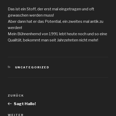
Das ist ein Stoff, der erst mal eingetragen und oft
gewaschen werden muss!
Aber dann hat er das Potential, ein zweites mal antik zu
werden!
Mein Bühnenhemd von 1991 lebt heute noch und so eine
Qualität, bekommt man seit Jahrzehnten nicht mehr!
KATEGORIEN
UNCATEGORIZED
Beitragsnavigation
Vorheriger
ZURÜCK
Beitrag
Sagt Hallo!
Nächster
WEITER