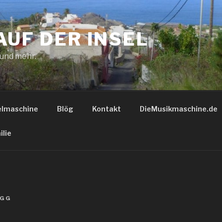
AUF DER INSEL
 und mehr.
elmaschine
Blög
Kontakt
DieMusikmaschine.de
ilie
GG