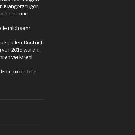
ren Klangerzeuger
h ihn in- und
die mich sehr
ufspielen. Doch ich
h von 2015 waren.
hren verloren!
amit nie richtig