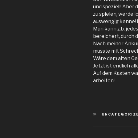
und speziell! Aber
zu spielen, werde i
auswengig kenne! H
Man kann z.b. jede
bereichert, durch 
Nach meiner Ankunf
musste mit Schreck
Wäre dem alten Ger
Jetzt ist endlich al
Auf dem Kasten war 
arbeiten!
KATEGORIEN
UNCATEGORIZ