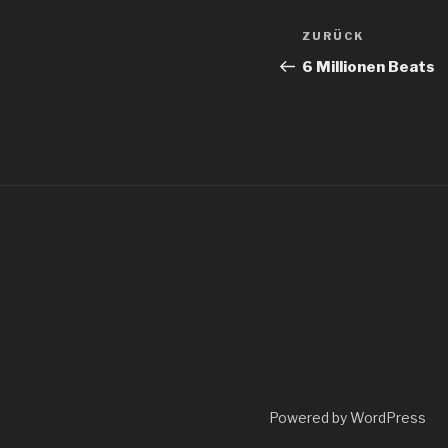
Beitragsnav
Vorheriger
ZURÜCK
Beitrag
6 Millionen Beats
Powered by WordPress