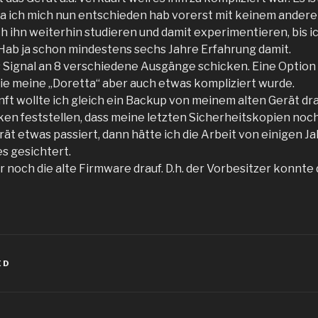
 da ich mich nun entschieden hab vorerst mit keinem ande
ch ihn weiterhin studieren und damit experimentieren, bis ic
ab ja schon mindestens sechs Jahre Erfahrung damit.
s Signal an 8 verschiedene Ausgänge schicken. Eine Option 
die meine „Doretta“ aber auch etwas kompliziert wurde.
t wollte ich gleich ein Backup von meinem alten Gerät dra
en feststellen, dass meine letzten Sicherheitskopien noc
ät etwas passiert, dann hätte ich die Arbeit von einigen Ja
les gesichtert.
noch die alte Firmware drauf. D.h. der Vorbesitzer konnte d
ED