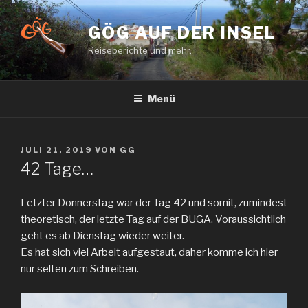
Zum
Inhalt
GÖG AUF DER INSEL
springen
Reiseberichte und mehr.
Menü
VERÖFFENTLICHT
JULI 21, 2019
VON
GG
AM
42 Tage…
Letzter Donnerstag war der Tag 42 und somit, zumindest
theoretisch, der letzte Tag auf der BUGA. Voraussichtlich
geht es ab Dienstag wieder weiter.
Es hat sich viel Arbeit aufgestaut, daher komme ich hier
nur selten zum Schreiben.