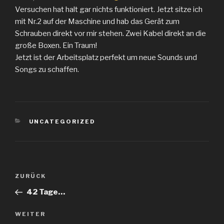
Versuchen hat halt gar nichts funktioniert. Jetzt sitze ich
mit Nr.2 auf der Maschine und hab das Gerät zum
Schrauben direkt vor mir stehen. Zwei Kabel direkt an die
große Boxen. Ein Traum!
Jetzt ist der Arbeitsplatz perfekt um neue Sounds und
Songs zu schaffen.
KATEGORIEN
UNCATEGORIZED
Beitragsnavigation
Vorheriger
ZURÜCK
Beitrag
42 Tage…
Nächster
WEITER