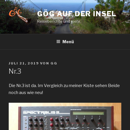
Zum
Inhalt
GÖG AUF DER INSEL
springen
Reiseberichte und mehr.
Menü
VERÖFFENTLICHT
JULI 21, 2019
VON
GG
AM
Nr.3
Die Nr.3 ist da. Im Vergleich zu meiner Kiste sehen Beide
noch aus wie neu!