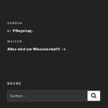
Beitragsnavigation
Vorheriger
ZURÜCK
Beitrag
Pflegetag.
Nächster
WEITER
Beitrag
Alles wird zur Wissenschaft!
SUCHE
Suche
Suche
nach: