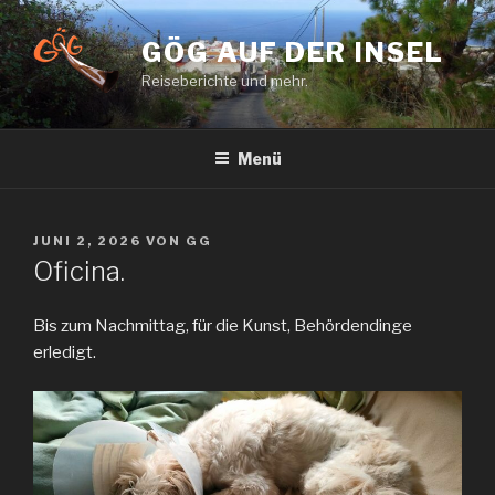
Zum
Inhalt
GÖG AUF DER INSEL
springen
Reiseberichte und mehr.
Menü
VERÖFFENTLICHT
JUNI 2, 2026
VON
GG
AM
Oficina.
Bis zum Nachmittag, für die Kunst, Behördendinge
erledigt.