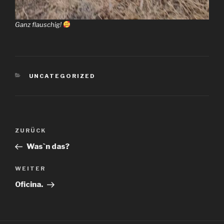
Ganz flauschig!
KATEGORIEN
UNCATEGORIZED
Beitragsnavigation
Vorheriger
ZURÜCK
Beitrag
Wasˋn das?
Nächster
WEITER
Beitrag
Oficina.