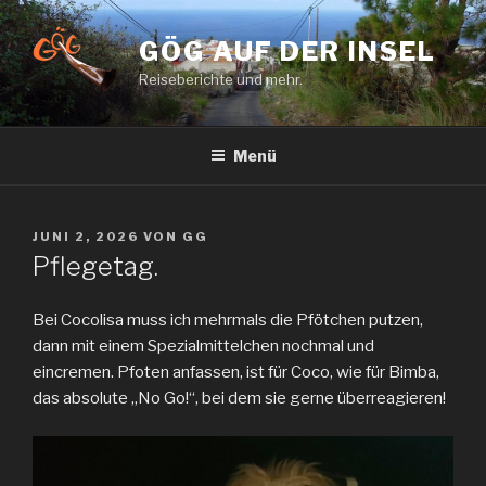
Zum
Inhalt
GÖG AUF DER INSEL
springen
Reiseberichte und mehr.
Menü
VERÖFFENTLICHT
JUNI 2, 2026
VON
GG
AM
Pflegetag.
Bei Cocolisa muss ich mehrmals die Pfötchen putzen,
dann mit einem Spezialmittelchen nochmal und
eincremen. Pfoten anfassen, ist für Coco, wie für Bimba,
das absolute „No Go!“, bei dem sie gerne überreagieren!