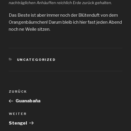
nachträglichen Anhäuffen reichlich Erde zurück gehalten.
Das Beste ist aber immer noch der Blütenduft von dem
Orangenbäumchen! Darum bleib ich hier fast jeden Abend
noch ne Weile sitzen.
KATEGORIEN
UNCATEGORIZED
Beitragsnavigation
Vorheriger
ZURÜCK
Beitrag
Guanabaña
Nächster
WEITER
Beitrag
Stengel