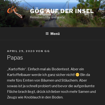
Zum
Inhalt
GÖG AUF DER INSEL
springen
Reiseberichte und mehr.
Menü
VERÖFFENTLICHT
APRIL 29, 2020
VON
GG
AM
Papas
„Kartoffeln“. Einfach mal als Bodentest. Aber ein
Kartoffelbauer werde ich ganz sicher nicht!
Bin da
mehr fürs Ernten von Bäumen und Stäuchern. Aber
sowas ist ja schnell probiert und bevor die aufgeräumte
Fläche brach liegt, drück ich lieber noch mehr Samen und
Zeugs wie Knoblauch in den Boden.